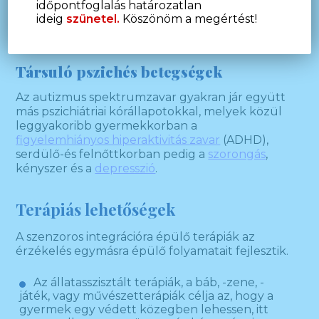
egyikében sem, vagy esetleg súlyosabb
időpontfoglalás határozatlan
mentális zavarral jár, vagy nem igazolható a
ideig
szünetel.
Köszönöm a megértést!
hároméves kor előtti kezdet.
Társuló pszichés betegségek
Az autizmus spektrumzavar gyakran jár együtt
más pszichiátriai kórállapotokkal, melyek közül
leggyakoribb gyermekkorban a
figyelemhiányos hiperaktivitás zavar
(ADHD),
serdülő-és felnőttkorban pedig a
szorongás
,
kényszer és a
depresszió
.
Terápiás lehetőségek
A szenzoros integrációra épülő terápiák az
érzékelés egymásra épülő folyamatait fejlesztik.
Az állatasszisztált terápiák, a báb, -zene, -
játék, vagy művészetterápiák célja az, hogy a
gyermek egy védett közegben lehessen, itt