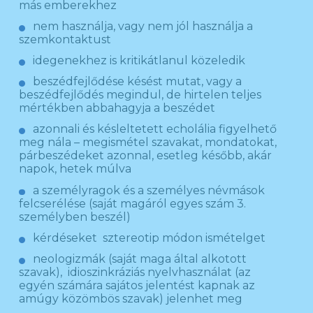
más emberekhez
nem használja, vagy nem jól használja a
szemkontaktust
idegenekhez is kritikátlanul közeledik
beszédfejlődése késést mutat, vagy a
beszédfejlődés megindul, de hirtelen teljes
mértékben abbahagyja a beszédet
azonnali és késleltetett echolália figyelhető
meg nála – megismétel szavakat, mondatokat,
párbeszédeket azonnal, esetleg később, akár
napok, hetek múlva
a személyragok és a személyes névmások
felcserélése (saját magáról egyes szám 3.
személyben beszél)
kérdéseket sztereotip módon ismételget
neologizmák (saját maga által alkotott
szavak), idioszinkráziás nyelvhasználat (az
egyén számára sajátos jelentést kapnak az
amúgy közömbös szavak) jelenhet meg