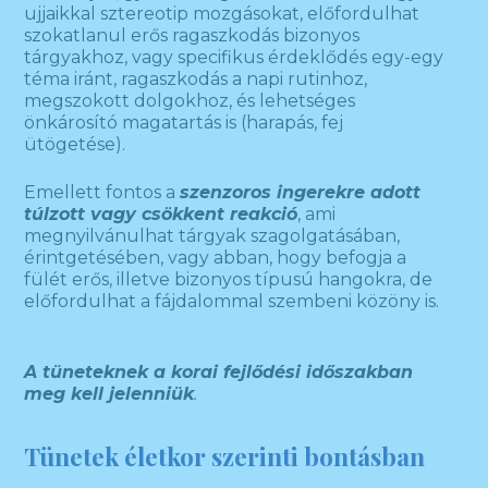
ujjaikkal sztereotip mozgásokat, előfordulhat
szokatlanul erős ragaszkodás bizonyos
tárgyakhoz, vagy specifikus érdeklődés egy-egy
téma iránt, ragaszkodás a napi rutinhoz,
megszokott dolgokhoz, és lehetséges
önkárosító magatartás is (harapás, fej
ütögetése).
Emellett fontos a
szenzoros ingerekre adott
túlzott vagy csökkent reakció
, ami
megnyilvánulhat tárgyak szagolgatásában,
érintgetésében, vagy abban, hogy befogja a
fülét erős, illetve bizonyos típusú hangokra, de
előfordulhat a fájdalommal szembeni közöny is.
A tüneteknek a korai fejlődési időszakban
meg kell jelenniük
.
Tünetek életkor szerinti bontásban