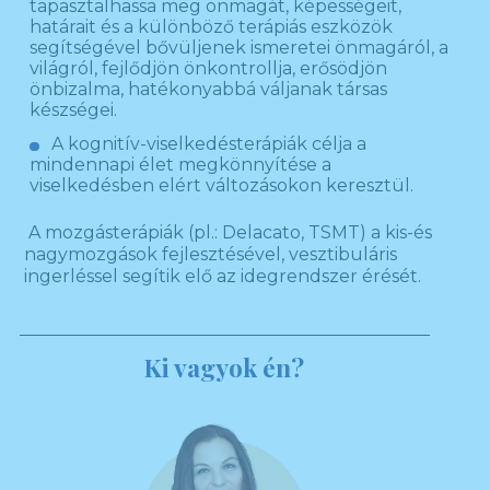
tapasztalhassa meg önmagát, képességeit,
határait és a különböző terápiás eszközök
segítségével bővüljenek ismeretei önmagáról, a
világról, fejlődjön önkontrollja, erősödjön
önbizalma, hatékonyabbá váljanak társas
készségei.
A kognitív-viselkedésterápiák célja a
mindennapi élet megkönnyítése a
viselkedésben elért változásokon keresztül.
A mozgásterápiák (pl.: Delacato, TSMT) a kis-és
nagymozgások fejlesztésével, vesztibuláris
ingerléssel segítik elő az idegrendszer érését.
Ki vagyok én?