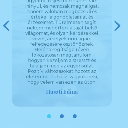
s
figyelme teljes mértékben rám
támog
ben.
irányul, és nemcsak meghallgat,
m
m a
hanem valóban megbecsüli és
gon
ész
értékeli a gondolataimat és
ho
l rám,
érzéseimet. Türelmesen segít
tapas
Previous
Next
nekem megérteni a saját belső
sz
rőmet.
világomat, és olyan kérdésekkel
problé
ő és
vezet, amelyek önmagam
segít,
kem
felfedezésére ösztönöznek.
 és
Heléna segítsége révén
lálni.
fokozatosan megtanulom,
zért,
hogyan kezeljem a stresszt és
désem
találjam meg az egyensúlyt.
ozitív
Pozitív változásokat hozott az
z
életembe, és hálás vagyok neki,
hogy velem van ezen az úton.
Huszti Edina