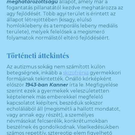
meghatározottság
ú
állapot, amely már a
fogantatás pillanatától kezdve meghatározza az
agy fejlődését. Több agyi terület is érintett az
állapot létrejöttében (kisagy, elülső
homloklebeny és a temporális lebeny mediális
területe), melyek felelősek a megismerő
folyamatok normálistól eltérő fejlődéséért.
Történeti áttekintés
Az autizmus sokáig nem számított külön
betegségnek, inkább a
skizofrénia
gyermekkori
formájának tekintették. Önálló kórképként
először
1943-ban Kanner
írta le. Megfigyelése
szerint ezek a gyermekek veleszületetten
képtelenek más emberekkel megfelelő
kapcsolatot kiépíteni, beszédük sokszor
echoláliából áll (megismétli a hallott mondatot,
vagy annak egy részét), a személyes
névmásokat felcserélik, konkrétumokban
beszélnek és gondolkodnak. Viselkedésükben
számos repetitív, sztereotip elem figyelhető