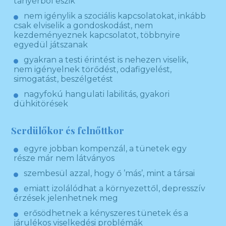
tányérból eszik
nem igénylik a szociális kapcsolatokat, inkább
csak elviselik a gondoskodást, nem
kezdeményeznek kapcsolatot, többnyire
egyedül játszanak
gyakran a testi érintést is nehezen viselik,
nem igényelnek törődést, odafigyelést,
simogatást, beszélgetést
nagyfokú hangulati labilitás, gyakori
dühkitörések
Serdülőkor és felnőttkor
egyre jobban kompenzál, a tünetek egy
része már nem látványos
szembesül azzal, hogy ő ’más’, mint a társai
emiatt izolálódhat a környezettől, depresszív
érzések jelenhetnek meg
erősödhetnek a kényszeres tünetek és a
járulékos viselkedési problémák