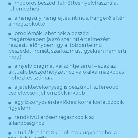
modoros beszéd, felnőttes nyelvhasználat
jellemezheti
a hangsúly, hanglejtés, ritmus, hangerő eltér
a megszokottól
problémák lehetnek a beszéd
megértésében (a szó szerinti értelmezést
részesíti előnyben, így a többértelmű
beszédet, iróniát, szarkazmust gyakran nem érti
meg)
a nyelv pragmatikai szintje sérül – azaz az
aktuális beszédhelyzethez való alkalmazkodás
nehézkes számára
a játéktevékenység is beszűkül, sztereotip
cselekvések jellemzőek inkább
egy bizonyos érdeklődési körre korlátozódik
figyelem
rendkívül erősen ragaszkodik az
állandósághoz
rituálék jellemzik – pl. csak ugyanabból a