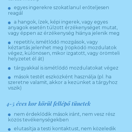
egyes ingerekre szokatlanul erőteljesen
reagál
a hangok, ízek, képi ingerek, vagy egyes
anyagok esetén túlzott érzékenységet mutat,
vagy éppen az érzékenység hiánya jelenik meg
repetitív, ismétlődő mozgások, vagy
kéztartás jelenhet meg (röpködő mozdulatok
végez, különösen, mikor izgatott, vagy örömteli
helyzetet él át)
tárgyakkal is ismétlődő mozdulatokat végez
mások testét eszközként használja (pl. ha
szeretne valamit, akkor a kezünket a tárgyhoz
viszik)
4-5 éves kor körül fellépő tünetek
nem érdeklődik mások iránt, nem vesz rész
közös tevékenységekben
elutasítja a testi kontaktust, nem közeledik