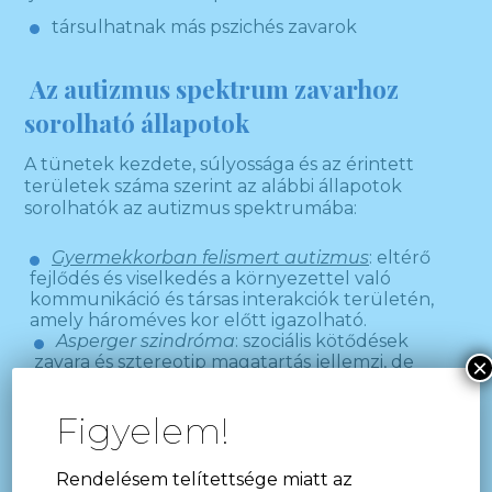
társulhatnak más pszichés zavarok
Az autizmus spektrum zavarhoz
sorolható állapotok
A tünetek kezdete, súlyossága és az érintett
területek száma szerint az alábbi állapotok
sorolhatók az autizmus spektrumába:
Gyermekkorban felismert autizmus
: eltérő
fejlődés és viselkedés a környezettel való
kommunikáció és társas interakciók területén,
amely hároméves kor előtt igazolható.
Asperger szindróma
: szociális kötődések
zavara és sztereotip magatartás jellemzi, de
×
általában nincs késés a
beszédfejlődésben
, és
nincs súlyosabb intellektuális képességzavar
Figyelem!
sem.
Atípusos autizmus
: nem igazolható konkrét
eltérés a három fentebb felsorolt terület
Rendelésem telítettsége miatt az