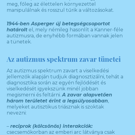
meg, főleg az élettelen környezettel
manipulálnak és rosszul tűrik a változásokat.
1944-ben Asperger új betegségcsoportot
határolt
el, mely némileg hasonlít a Kanner-féle
autizmusra, de enyhébb formában vannak jelen
a tünetek.
Az autizmus spektrum zavar tünetei
Az autizmus spektrum zavart a viselkedési
jellemzők alapján tudjuk diagnosztizálni, tehát a
diagnosztika során az egyén fejlődését és
viselkedését igyekszünk minél jobban
megismerni és feltárni.
A zavar alapvetően
három területet érint a legsúlyosabban
,
melyeket autisztikus triásznak is szoktak
nevezni:
–
reciprok (kölcsönös) interakciók:
csecsemőkorban az emberi arc látványa csak