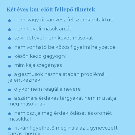
Két éves kor előtt fellépő tünetek
nem, vagy ritkán vesz fel szemkontaktust
nem figyeli mások arcát
tekintetével nem követ másokat
nem vonható be közös figyelmi helyzetbe
későn kezd gagyogni
mimikája szegényes
a gesztusok használatában problémái
jelentkeznek
olykor nem reagál a nevére
a számára érdekes tárgyakat nem mutatja
meg másoknak
nem osztja meg érdeklődését és örömét
másokkal
ritkán figyelhető meg nála az úgynevezett
társas mosoly