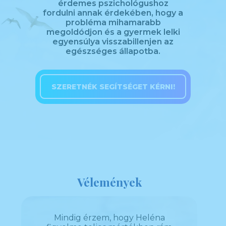
érdemes pszichológushoz
fordulni annak érdekében, hogy a
probléma mihamarabb
megoldódjon és a gyermek lelki
egyensúlya visszabillenjen az
egészséges állapotba.
SZERETNÉK SEGÍTSÉGET KÉRNI!
Vélemények
yújt
Mindig érzem, hogy Heléna
Helé