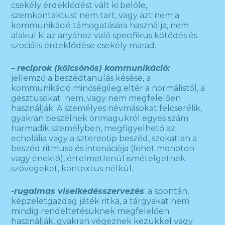
csekély érdeklődést vált ki belőle,
szemkontaktust nem tart, vagy azt nem a
kommunikáció támogatására használja, nem
alakul ki az anyához való specifikus kötődés és
szociális érdeklődése csekély marad.
–
reciprok (kölcsönös) kommunikáció:
jellemző a beszédtanulás késése, a
kommunikáció minőségileg eltér a normálistól, a
gesztusokat nem, vagy nem megfelelően
használják. A személyes névmásokat felcserélik,
gyakran beszélnek önmagukról egyes szám
harmadik személyben, megfigyelhető az
echolália vagy a sztereotip beszéd, szokatlan a
beszéd ritmusa és intonációja (lehet monoton
vagy éneklő), értelmetlenül ismételgetnek
szövegeket, kontextus nélkül.
-rugalmas viselkedésszervezés
: a spontán,
képzeletgazdag játék ritka, a tárgyakat nem
mindig rendeltetésüknek megfelelően
használják, gyakran végeznek kezükkel vagy