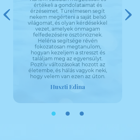
ész
értékeli a gondolataimat és
ho
l rám,
érzéseimet. Türelmesen segít
tapas
Previous
Next
nekem megérteni a saját belső
sz
rőmet.
világomat, és olyan kérdésekkel
problé
ő és
vezet, amelyek önmagam
segít,
kem
felfedezésére ösztönöznek.
 és
Heléna segítsége révén
lálni.
fokozatosan megtanulom,
zért,
hogyan kezeljem a stresszt és
désem
találjam meg az egyensúlyt.
ozitív
Pozitív változásokat hozott az
z
életembe, és hálás vagyok neki,
hogy velem van ezen az úton.
Huszti Edina