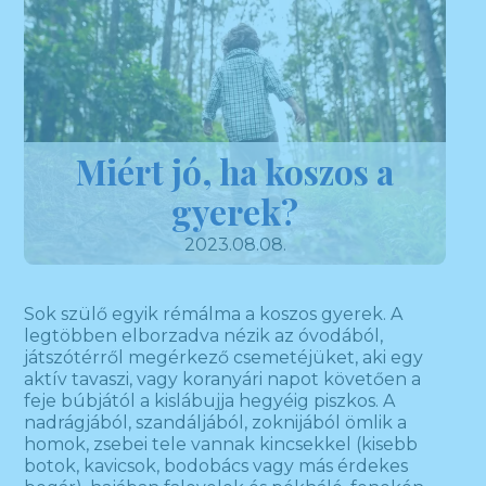
Miért jó, ha koszos a
gyerek?
2023.08.08.
Sok szülő egyik rémálma a koszos gyerek. A
legtöbben elborzadva nézik az óvodából,
játszótérről megérkező csemetéjüket, aki egy
aktív tavaszi, vagy koranyári napot követően a
feje búbjától a kislábujja hegyéig piszkos. A
nadrágjából, szandáljából, zoknijából ömlik a
homok, zsebei tele vannak kincsekkel (kisebb
botok, kavicsok, bodobács vagy más érdekes