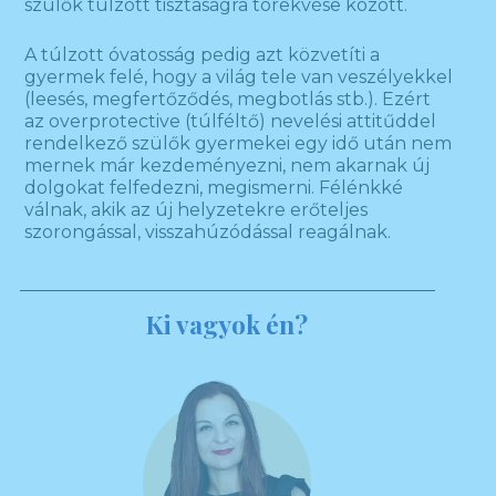
szülők túlzott tisztaságra törekvése között.
A túlzott óvatosság pedig azt közvetíti a
gyermek felé, hogy a világ tele van veszélyekkel
(leesés, megfertőződés, megbotlás stb.). Ezért
az overprotective (túlféltő) nevelési attitűddel
rendelkező szülők gyermekei egy idő után nem
mernek már kezdeményezni, nem akarnak új
dolgokat felfedezni, megismerni. Félénkké
válnak, akik az új helyzetekre erőteljes
szorongással, visszahúzódással reagálnak.
Ki vagyok én?