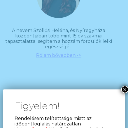
A nevem Szöllősi Heléna, és Nyíregyháza
központjában több mint 15 év szakmai
tapasztalattal segítem a hozzám fordulók lelki
egészségét.
Rólam bővebben ->
×
Legutóbbi bejegyzések
Figyelem!
Anya-gyermek kapcsolat a várandósság idején
Az autizmus spektrum zavar
Rendelésem telítettsége miatt az
időpontfoglalás határozatlan
A borderline személyiségzavar