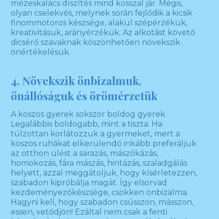
mézeskalács díszítés mind kosszal jár. Mégis,
olyan cselekvés, melynek során fejlődik a kicsik
finommotoros készsége, alakul szépérzékük,
kreativitásuk, arányérzékük. Az alkotást követő
dicsérő szavaknak köszönhetően növekszik
önértékelésük.
4. Növekszik önbizalmuk,
önállóságuk és örömérzetük
A koszos gyerek sokszor boldog gyerek.
Legalábbis boldogabb, mint a tiszta. Ha
túlzottan korlátozzuk a gyermeket, mert a
koszos ruhákat elkerülendő inkább preferáljuk
az otthon ülést a sarazás, mászókázás,
homokozás, fára mászás, hintázás, szaladgálás
helyett, azzal meggátoljuk, hogy kísérletezzen,
szabadon kipróbálja magát. Így elsorvad
kezdeményezőkészsége, csökken önbizalma.
Hagyni kell, hogy szabadon csússzon, másszon,
essen, vetődjön! Ezáltal nem csak a fenti