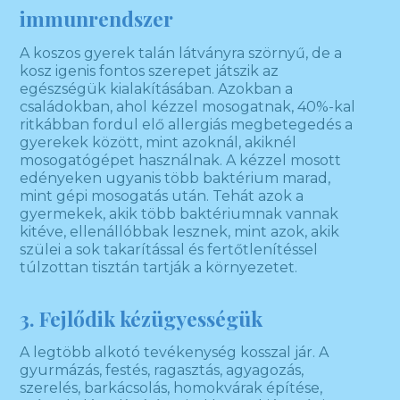
immunrendszer
A koszos gyerek talán látványra szörnyű, de a
kosz igenis fontos szerepet játszik az
egészségük kialakításában. Azokban a
családokban, ahol kézzel mosogatnak, 40%-kal
ritkábban fordul elő allergiás megbetegedés a
gyerekek között, mint azoknál, akiknél
mosogatógépet használnak. A kézzel mosott
edényeken ugyanis több baktérium marad,
mint gépi mosogatás után. Tehát azok a
gyermekek, akik több baktériumnak vannak
kitéve, ellenállóbbak lesznek, mint azok, akik
szülei a sok takarítással és fertőtlenítéssel
túlzottan tisztán tartják a környezetet.
3. Fejlődik kézügyességük
A legtöbb alkotó tevékenység kosszal jár. A
gyurmázás, festés, ragasztás, agyagozás,
szerelés, barkácsolás, homokvárak építése,