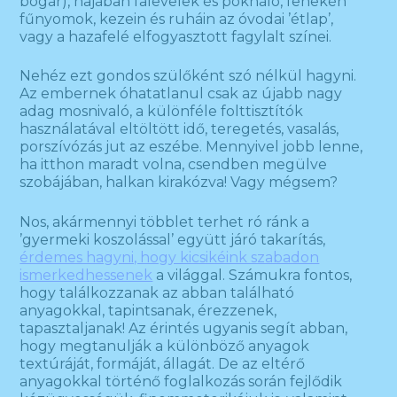
bogár), hajában falevelek és pókháló, fenekén
fűnyomok, kezein és ruháin az óvodai ’étlap’,
vagy a hazafelé elfogyasztott fagylalt színei.
Nehéz ezt gondos szülőként szó nélkül hagyni.
Az embernek óhatatlanul csak az újabb nagy
adag mosnivaló, a különféle folttisztítók
használatával eltöltött idő, teregetés, vasalás,
porszívózás jut az eszébe. Mennyivel jobb lenne,
ha itthon maradt volna, csendben megülve
szobájában, halkan kirakózva! Vagy mégsem?
Nos, akármennyi többlet terhet ró ránk a
’gyermeki koszolással’ együtt járó takarítás,
érdemes hagyni, hogy kicsikéink szabadon
ismerkedhessenek
a világgal. Számukra fontos,
hogy találkozzanak az abban található
anyagokkal, tapintsanak, érezzenek,
tapasztaljanak! Az érintés ugyanis segít abban,
hogy megtanulják a különböző anyagok
textúráját, formáját, állagát. De az eltérő
anyagokkal történő foglalkozás során fejlődik