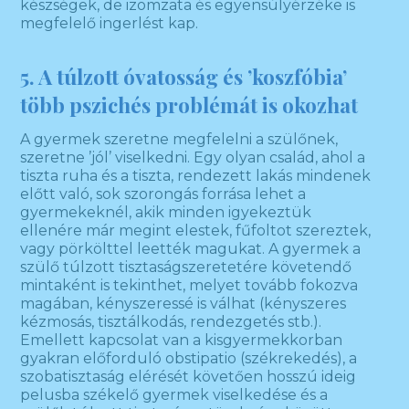
készségek, de izomzata és egyensúlyérzéke is
megfelelő ingerlést kap.
5. A túlzott óvatosság és ’koszfóbia’
több pszichés problémát is okozhat
A gyermek szeretne megfelelni a szülőnek,
szeretne ’jól’ viselkedni. Egy olyan család, ahol a
tiszta ruha és a tiszta, rendezett lakás mindenek
előtt való, sok szorongás forrása lehet a
gyermekeknél, akik minden igyekeztük
ellenére már megint elestek, fűfoltot szereztek,
vagy pörkölttel leették magukat. A gyermek a
szülő túlzott tisztaságszeretetére követendő
mintaként is tekinthet, melyet tovább fokozva
magában, kényszeressé is válhat (kényszeres
kézmosás, tisztálkodás, rendezgetés stb.).
Emellett kapcsolat van a kisgyermekkorban
gyakran előforduló obstipatio (székrekedés), a
szobatisztaság elérését követően hosszú ideig
pelusba székelő gyermek viselkedése és a