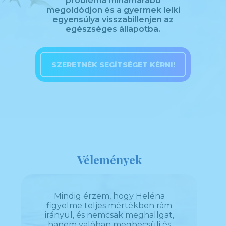
probléma mihamarabb
megoldódjon és a gyermek lelki
egyensúlya visszabillenjen az
egészséges állapotba.
SZERETNÉK SEGÍTSÉGET KÉRNI!
Vélemények
yújt
Mindig érzem, hogy Heléna
Helé
s
figyelme teljes mértékben rám
támog
ben.
irányul, és nemcsak meghallgat,
m
m a
hanem valóban megbecsüli és
gon