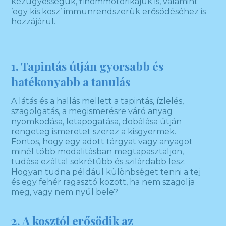
kézügyességük, finommotorikájuk is, valamint
’egy kis kosz’ immunrendszerük erősödéséhez is
hozzájárul.
1. Tapintás útján gyorsabb és
hatékonyabb a tanulás
A látás és a hallás mellett a tapintás, ízlelés,
szagolgatás, a megismerésre váró anyag
nyomkodása, letapogatása, dobálása útján
rengeteg ismeretet szerez a kisgyermek.
Fontos, hogy egy adott tárgyat vagy anyagot
minél több modalitásban megtapasztaljon,
tudása ezáltal sokrétűbb és szilárdabb lesz.
Hogyan tudna például különbséget tenni a tej
és egy fehér ragasztó között, ha nem szagolja
meg, vagy nem nyúl bele?
2. A kosztól erősödik az