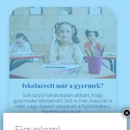
Iskolaérett már a gyermek?
Sok szülő tanácstalan abban, hogy
gyermeke iskolaérett lett-e már, használ-e
neki, vagy éppen visszaveti a fejlődésben,
×
ha még egy évet...
Figyelem!
TOVÁBB OLVASOM!