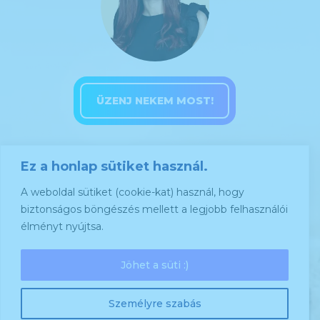
ÜZENJ NEKEM MOST!
Ez a honlap sütiket használ.
Általános felhasználási feltételek
A weboldal sütiket (cookie-kat) használ, hogy
Adatkezelés tájékoztató
biztonságos böngészés mellett a legjobb felhasználói
Jogi nyilatkozat
élményt nyújtsa.
Impresszum
Jöhet a süti :)
Személyre szabás
COPYRIGHT © 2025 Szöllősi Heléna. Minden jog