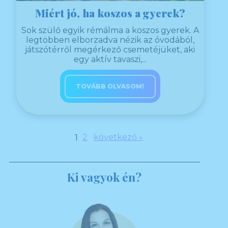
Miért jó, ha koszos a gyerek?
Sok szülő egyik rémálma a koszos gyerek. A
legtöbben elborzadva nézik az óvodából,
játszótérről megérkező csemetéjüket, aki
egy aktív tavaszi,...
TOVÁBB OLVASOM!
1
2
következő »
Ki vagyok én?